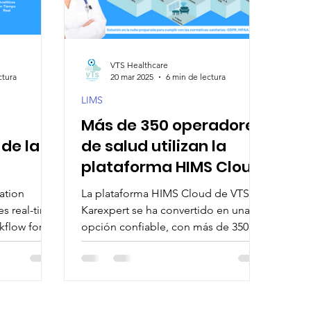
ools
Healthcare Transformation
VTS Healthcare
ctura
20 mar 2025
6 min de lectura
ne
LIMS
Más de 350 operadores
de la
de salud utilizan la
plataforma HIMS Cloud
de
de VTS Karexpert.
ation
La plataforma HIMS Cloud de VTS
 un
Descubra porque
s real-time
Karexpert se ha convertido en una
kflow for
opción confiable, con más de 350
om
proveedores de salud a nivel global.
mento