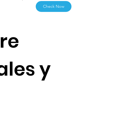
Check Now
re
ales y