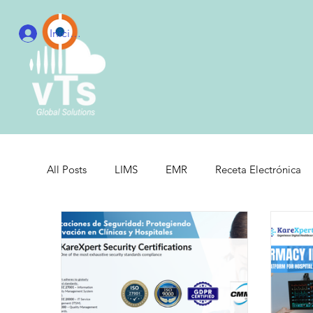
Iniciar sesión
All Posts
LIMS
EMR
Receta Electrónica
Hospitales
Clínicas
Inventory Manageme
Healthcare Management
Sistemas Integrados