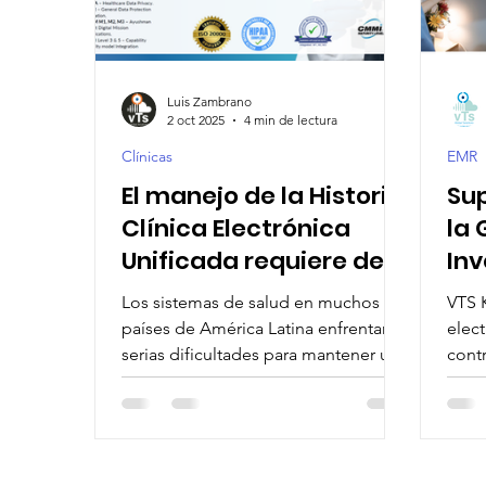
AI-Driven Hospital Solutions
Smart Healthcar
Luis Zambrano
2 oct 2025
4 min de lectura
AI-Powered Patient Care
Healthcare Automat
Clínicas
EMR
El manejo de la Historia
Sup
Clínica Electrónica
la 
Unificada requiere de
Inv
la aplicación de
Fa
Los sistemas de salud en muchos
VTS 
estandares y
Hos
países de América Latina enfrentan
elect
regulaciones
en
serias dificultades para mantener una
contr
historia clínica electrónica (HCE)
appr
internacionales
int
unificada y accesible para cada
y 
paciente. VTS Karexpert aporta una
au
solución cloud completa para el
manejo de la HCE.