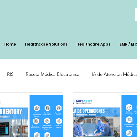
Home
Healthcare Solutions
Healthcare Apps
EMR / EH
RIS
Receta Médica Electrónica
IA de Atención Médic
nt
Pharmacy Soolutions
Healthcare Technology
AI 
 de Salud
Eficiencia Operativa
Optimización en la atenci