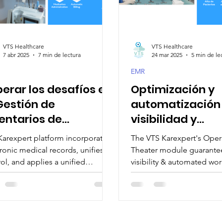
e Operations
Digital Health Impact
Modern Healthcare T
VTS Healthcare
VTS Healthcare
7 abr 2025
7 min de lectura
24 mar 2025
5 min de le
ion
igital Health Transformation
Generative AI in Medici
EMR
erar los desafíos en
Optimización y
Gestión de
automatización 
entarios de
visibilidad y
rmacias
programación 
Karexpert platform incorporates
The VTS Karexpert's Oper
pitalarias: Un
quirófanos para
ronic medical records, unifies
Theater module guarantee
foque unificado con
mejor flujo de
ol, and applies a unified
visibility & automated wor
oach to patient treatments.
surgical requests and ro
egración electrónica
ocupación y au
scheduling.
monitoreo
de ingresos.
tomático