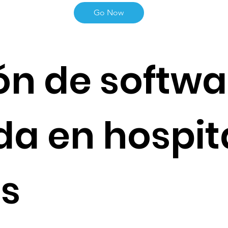
Go Now
ón de softwa
a en hospit
as