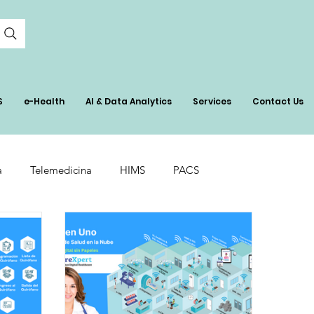
S
e-Health
AI & Data Analytics
Services
Contact Us
a
Telemedicina
HIMS
PACS
in Healthcare
Surgical Budgeting
ón
Real-Time Bed Management