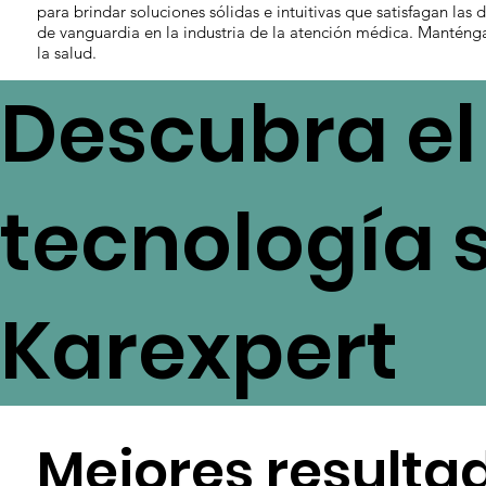
para brindar soluciones sólidas e intuitivas que satisfagan las
de vanguardia en la industria de la atención médica. Manténga
la salud.
Descubra el 
tecnología 
Karexpert
Mejores resultad