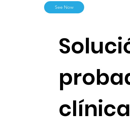
See Now
Soluci
probad
clínic