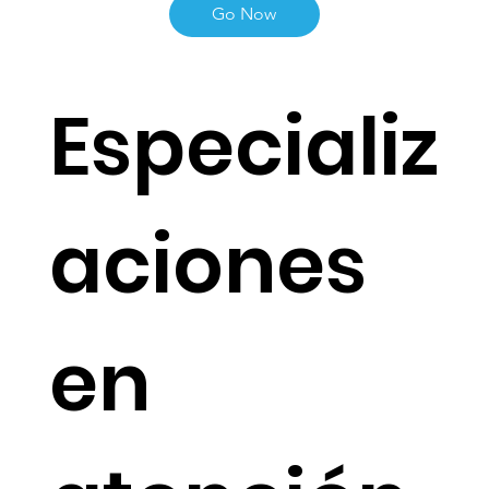
60+ Módulos de Salud
Go Now
Especializ
aciones
en