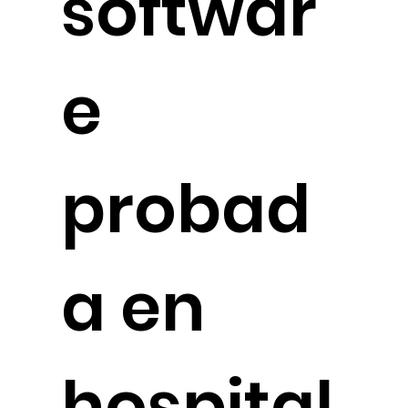
softwar
e
probad
a en