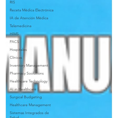
RIS
Receta Médica Electrónica
IA de Atención Médica
Telemedicina
HIMS
PACS
Hospitales
Clínicas
Inventory Management
Pharmacy Soolutions
Healthcare Technology
AI in Healthcare
Surgical Budgeting
Healthcare Management
Sistemas Integrados de
Salud