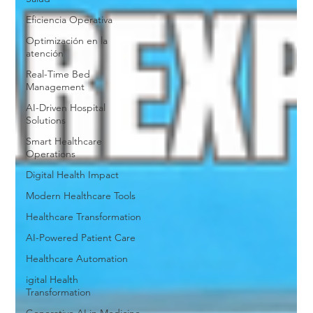
Eficiencia Operativa
Optimización en la
atención
Real-Time Bed
Management
AI-Driven Hospital
Solutions
Smart Healthcare
Operations
Digital Health Impact
Modern Healthcare Tools
Healthcare Transformation
AI-Powered Patient Care
Healthcare Automation
igital Health
Transformation