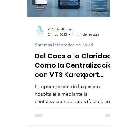
AI-Driven Hospital Solutions
Smart Healthcar
VTS Healthcare
24 nov 2025
4 min de lectura
AI-Powered Patient Care
Healthcare Automat
Sistemas Integrados de Salud
Del Caos a la Claridad:
Cómo la Centralización
con VTS Karexpert
Transforma la Gestión
La optimización de la gestión
Hospitalaria
hospitalaria mediante la
centralización de datos (facturación,
programación y registros clínicos)
mediante la plataforma HIMS en la
nube de VTS Karexpert.