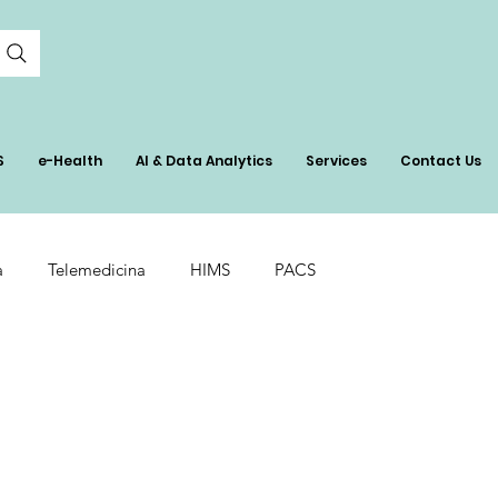
S
e-Health
AI & Data Analytics
Services
Contact Us
a
Telemedicina
HIMS
PACS
in Healthcare
Surgical Budgeting
ón
Real-Time Bed Management