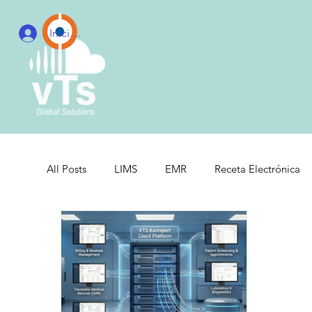
Iniciar sesión
All Posts
LIMS
EMR
Receta Electrónica
Hospitales
Clínicas
Inventory Manageme
Healthcare Management
Sistemas Integrados