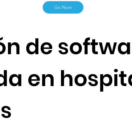
Go Now
ón de softwa
a en hospit
as