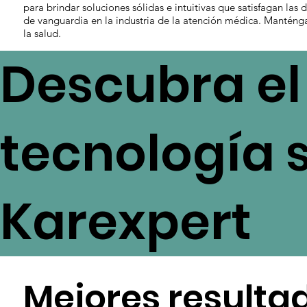
para brindar soluciones sólidas e intuitivas que satisfagan las
de vanguardia en la industria de la atención médica. Manténga
la salud.
Descubra el 
tecnología 
Karexpert
Mejores resultad