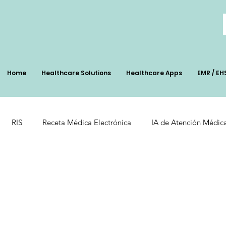
Home
Healthcare Solutions
Healthcare Apps
EMR / EH
RIS
Receta Médica Electrónica
IA de Atención Médic
nt
Pharmacy Soolutions
Healthcare Technology
AI 
 de Salud
Eficiencia Operativa
Optimización en la atenci