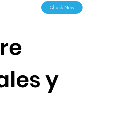
Check Now
re
ales y