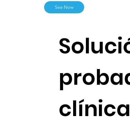
See Now
Soluci
probad
clínic