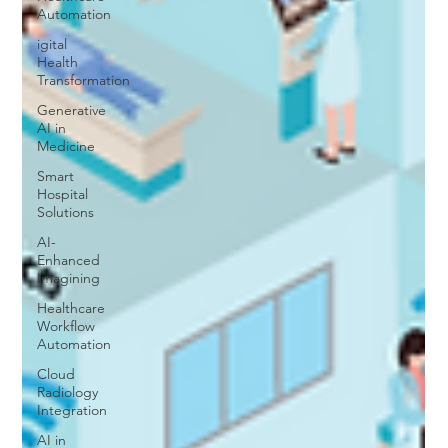
Automation
igital
Health
Transformation
Generative
AI in
Medicine
Smart
Hospital
Solutions
AI-
Enhanced
Imagining
Healthcare
Workflow
Automation
Cloud
Radiology
Integration
AI in