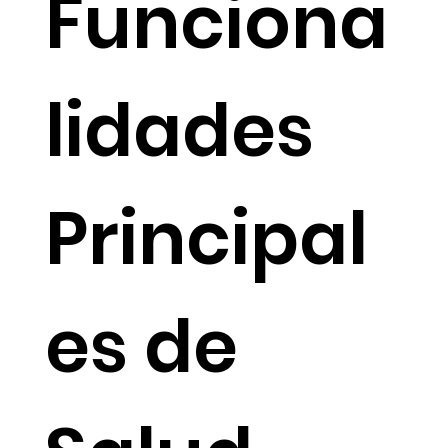
para mejorar la salud y el bienestar de las personas en
todo el mundo. Nuestras soluciones basadas en la nube
de VTS Karexpert están diseñadas para optimizar los
procesos, reducir los errores de información y garantizar
que los profesionales de la salud puedan acceder a todo
lo que necesitan para brindar una mejor atención.
Trabajamos en estrecha colaboración con nuestros
clientes para comprender sus necesidades únicas y
brindar soluciones personalizadas para sus desafíos
específicos. Manténgase al día con las últimas
innovaciones en atención médica de VTS. Suscríbase
ahora.
Funciona
lidades