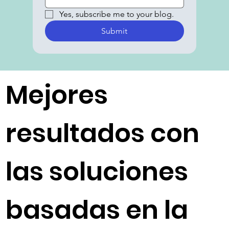
Karexpert
Subscribe to our blog
Email
*
Yes, subscribe me to your blog.
Submit