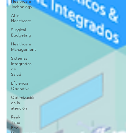
Healthcare
Technology
AI in
Healthcare
Surgical
Budgeting
Healthcare
Management
Sistemas
Integrados
de
Salud
Eficiencia
Operativa
Optimización
en la
atención
Real-
Time
Bed