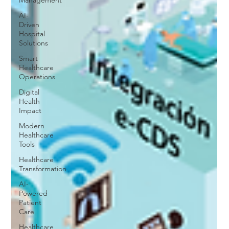
Management
AI-
Driven
Hospital
Solutions
Smart
Healthcare
Operations
Digital
Health
Impact
Modern
Healthcare
Tools
Healthcare
Transformation
AI-
Powered
Patient
Care
Healthcare