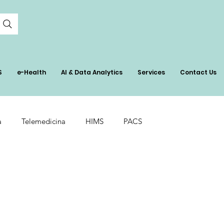
S
e-Health
AI & Data Analytics
Services
Contact Us
a
Telemedicina
HIMS
PACS
in Healthcare
Surgical Budgeting
ón
Real-Time Bed Management