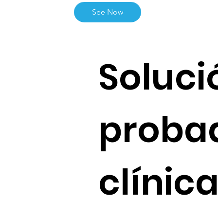
See Now
Soluci
probad
clínic