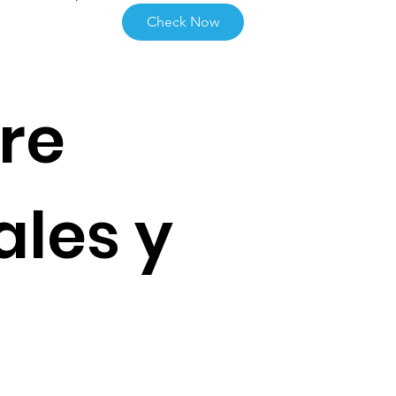
Check Now
re
ales y