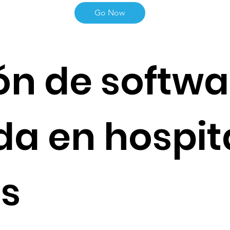
Go Now
ón de softwa
a en hospit
as