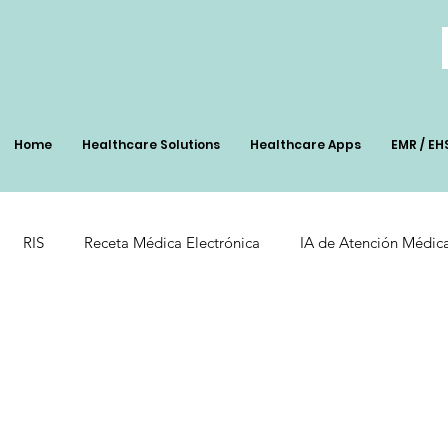
Home
Healthcare Solutions
Healthcare Apps
EMR / EH
RIS
Receta Médica Electrónica
IA de Atención Médic
nt
Pharmacy Soolutions
Healthcare Technology
AI 
 de Salud
Eficiencia Operativa
Optimización en la atenci