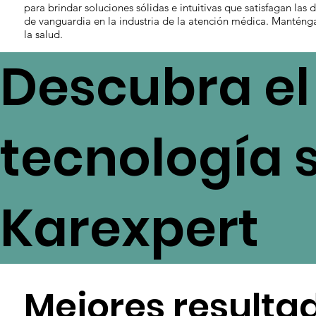
para brindar soluciones sólidas e intuitivas que satisfagan las
de vanguardia en la industria de la atención médica. Manténga
la salud.
Descubra el 
tecnología 
Karexpert
Mejores resultad