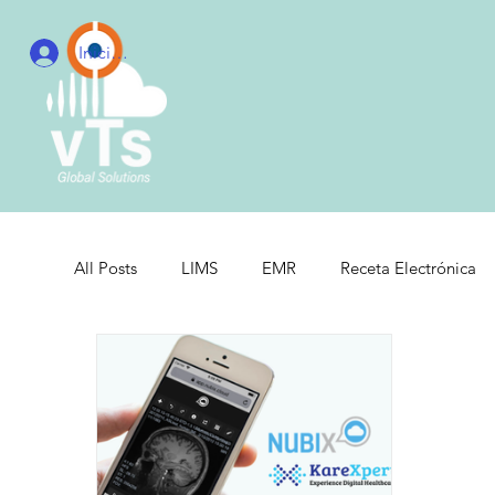
Iniciar sesión
All Posts
LIMS
EMR
Receta Electrónica
Hospitales
Clínicas
Inventory Manageme
Healthcare Management
Sistemas Integrados