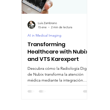
AI-Driven Hospital Solutions
Smart Healthcar
Luis Zambrano
15 ene
2 min de lectura
AI-Powered Patient Care
Healthcare Automat
AI in Medical Imaging
Transforming
Healthcare with Nubix
and VTS Karexpert
Descubra cómo la Radiología Digital
de Nubix transforma la atención
médica mediante la integración
perfecta de VTS Karexpert. Aumente
la eficiencia de su clínica con la IA de
Nubix y VTS Karexpert.