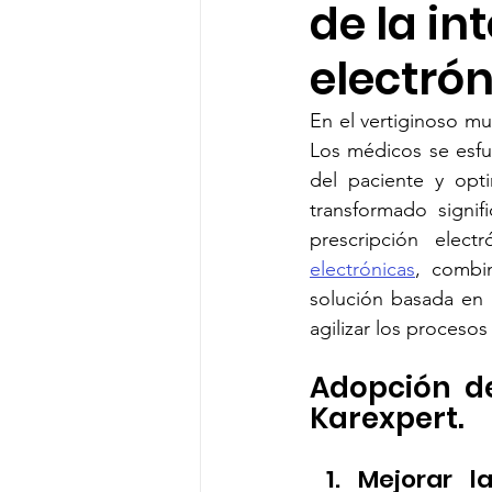
de la in
Optimización en la atención
electrón
En el vertiginoso mun
Digital Health Impact
Moder
Los médicos se esfue
del paciente y opti
transformado signif
Healthcare Automation
igit
prescripción elect
electrónicas
, combi
solución basada en 
agilizar los proces
Adopción de
Karexpert.
Mejorar l