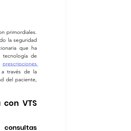
Smart Healthcare Operations
on primordiales. 
d Patient Care
do la seguridad 
ionaria que ha 
 tecnología de 
 
prescripciones 
 a través de la 
 del paciente, 
 con VTS 
 consultas 