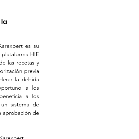
la 
arexpert es su 
plataforma HIE 
e las recetas y 
rización previa 
derar la debida 
portuno a los 
eneficia a los 
un sistema de 
e aprobación de 
Karexpert 