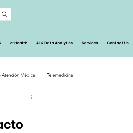
S
e-Health
AI & Data Analytics
Services
Contact Us
e Atención Médica
Telemedicina
ns
Healthcare Technology
acto
 Salud
Eficiencia Operativa