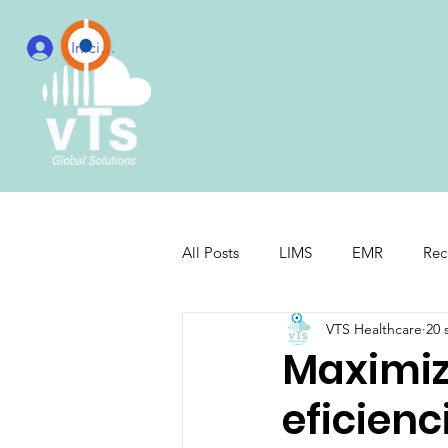
Iniciar sesión
All Posts
LIMS
EMR
Rec
VTS Healthcare
20 
HIMS
PACS
Hospitales
Maximiza
eficienc
AI in Healthcare
Surgical Bu