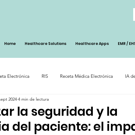
Home
Healthcare Solutions
Healthcare Apps
EMR / EH
eta Electrónica
RIS
Receta Médica Electrónica
IA d
sept 2024
4 min de lectura
Clínicas
Inventory Management
Pharmacy Soolutio
r la seguridad y la
ia del paciente: el imp
dgeting
Healthcare Management
Sistemas Integrados de