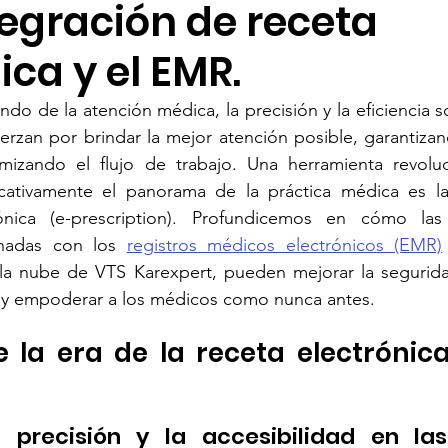
tegración de receta
Real-Time Bed Management
AI-Driven Hospital Solutions
ica y el EMR.
do de la atención médica, la precisión y la eficiencia s
n Healthcare Tools
Healthcare Transformation
AI-Powere
rzan por brindar la mejor atención posible, garantizan
mizando el flujo de trabajo. Una herramienta revoluc
icativamente el panorama de la práctica médica es la
al Health Transformation
Generative AI in Medicine
rónica (e-prescription). Profundicemos en cómo las
nadas con los 
registros médicos electrónicos (EMR)
la nube de VTS Karexpert, pueden mejorar la seguridad
os y empoderar a los médicos como nunca antes.
 la era de la receta electrónica
a precisión y la accesibilidad en las